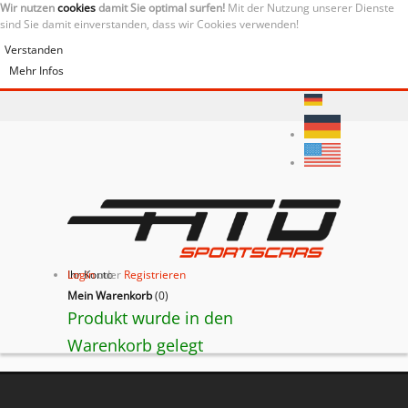
Wir nutzen
cookies
damit Sie optimal surfen!
Mit der Nutzung unserer Dienste
sind Sie damit einverstanden, dass wir Cookies verwenden!
Verstanden
Mehr Infos
Ihr Konto
Login
oder
Registrieren
Mein Warenkorb
(
0
)
Produkt wurde in den
Warenkorb gelegt