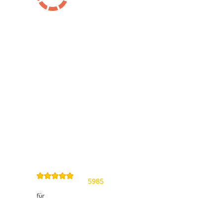
Information
Kontakt
Allgemeine
Geschäftsbedingungen
Datenschutzerklärung
Widerrufsbelehrung
Impressum
Sitemap
4,9
/
5
von
5985
Review(s)
für