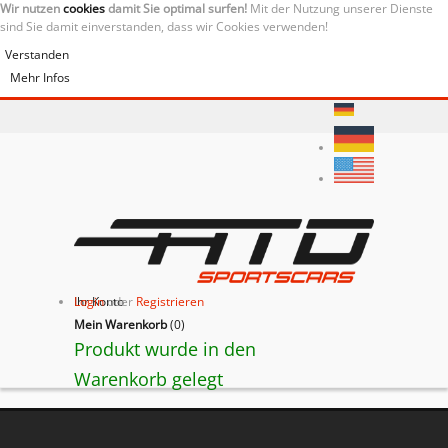
Wir nutzen
cookies
damit Sie optimal surfen!
Mit der Nutzung unserer Dienste
sind Sie damit einverstanden, dass wir Cookies verwenden!
Verstanden
Mehr Infos
Ihr Konto
Login
oder
Registrieren
Mein Warenkorb
(
0
)
Produkt wurde in den
Warenkorb gelegt
BACK