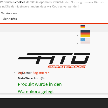
Wir nutzen
cookies
damit Sie optimal surfen!
Mit der Nutzung unserer Dienste
sind Sie damit einverstanden, dass wir Cookies verwenden!
Verstanden
Mehr Infos
Ihr Konto
Login
oder
Registrieren
Mein Warenkorb
(
0
)
Produkt wurde in den
Warenkorb gelegt
BACK