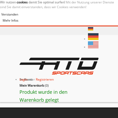
Wir nutzen
cookies
damit Sie optimal surfen!
Mit der Nutzung unserer Dienste
sind Sie damit einverstanden, dass wir Cookies verwenden!
Verstanden
Mehr Infos
Ihr Konto
Login
oder
Registrieren
Mein Warenkorb
(
0
)
Produkt wurde in den
Warenkorb gelegt
Ferrari California