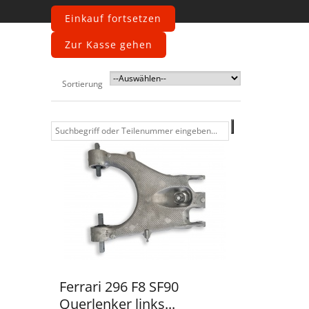
Querlenker
Einkauf fortsetzen
Zur Kasse gehen
Sortierung
Ferrari 296 F8 SF90
Querlenker links...