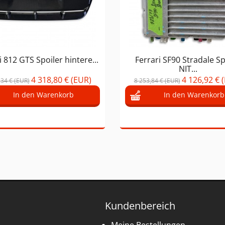
i 812 GTS Spoiler hintere...
Ferrari SF90 Stradale S
NIT...
4 318,80 € (EUR)
4 126,92 € 
,34 € (EUR)
8 253,84 € (EUR)
In den Warenkorb
In den Warenkorb
Kundenbereich