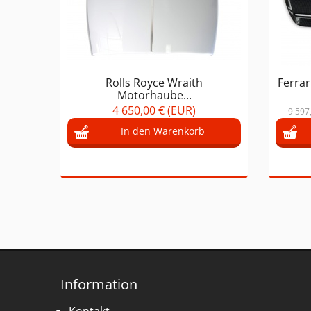
Rolls Royce Wraith
Ferrar
Motorhaube...
4 650,00 € (EUR)
9 597
In den Warenkorb
Information