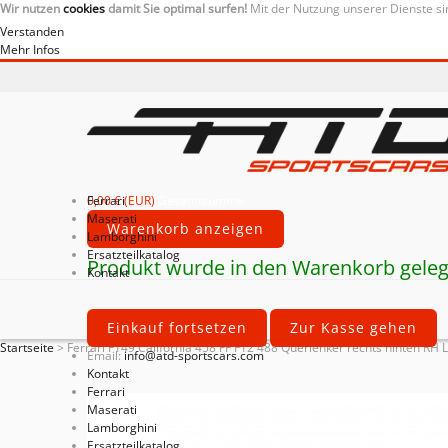
Wir nutzen
cookies
damit Sie optimal surfen!
Mit der Nutzung unserer Dienste si
Verstanden
Mehr Infos
0,00 € (EUR)
Ferrari
Gesamtsumme
Maserati
Warenkorb anzeigen
Lamborghini
Ersatzteilkatalog
Produkt wurde in den Warenkorb geleg
Kontakt
Einkauf fortsetzen
Zur Kasse gehen
Startseite
>
Ferrari F149 California 458 FF F12 488 Querlenker rechts hinten R
Email:
info@atd-sportscars.com
Kontakt
Ferrari
Maserati
Lamborghini
Ersatzteilkatalog