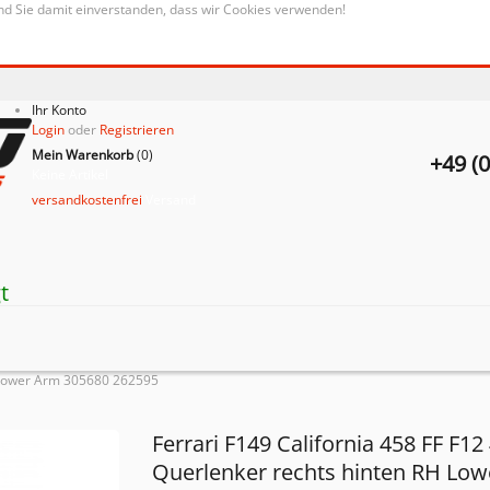
nd Sie damit einverstanden, dass wir Cookies verwenden!
Ihr Konto
Login
oder
Registrieren
Mein Warenkorb
(
0
)
+49 (
Keine Artikel
versandkostenfrei
Versand
t
H Lower Arm 305680 262595
Ferrari F149 California 458 FF F12
Querlenker rechts hinten RH Low