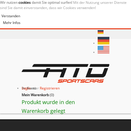
Wir nutzen
cookies
damit Sie optimal surfen!
Mit der Nutzung unserer Dienste
sind Sie damit einverstanden, dass wir Cookies verwenden!
Verstanden
Mehr Infos
Ihr Konto
Login
oder
Registrieren
Mein Warenkorb
(
0
)
Produkt wurde in den
Warenkorb gelegt