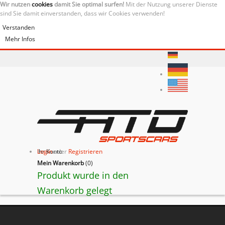
Wir nutzen
cookies
damit Sie optimal surfen!
Mit der Nutzung unserer Dienste
sind Sie damit einverstanden, dass wir Cookies verwenden!
Verstanden
Mehr Infos
Ihr Konto
Login
oder
Registrieren
Mein Warenkorb
(
0
)
Produkt wurde in den
Warenkorb gelegt