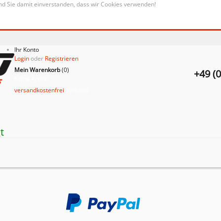
nd Sie damit einverstanden, dass wir Cookies verwenden!
Ihr Konto
Login
oder
Registrieren
Mein Warenkorb
(
0
)
+49 (
Keine Artikel
versandkostenfrei
Versand
t