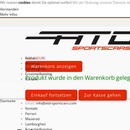
Wir nutzen
cookies
damit Sie optimal surfen!
Mit der Nutzung unserer Dienste si
Verstanden
Mehr Infos
0,00 € (EUR)
Ferrari
Gesamtsumme
Maserati
Warenkorb anzeigen
Lamborghini
Ersatzteilkatalog
Produkt wurde in den Warenkorb geleg
Kontakt
Einkauf fortsetzen
Zur Kasse gehen
Startseite
Email:
info@atd-sportscars.com
Kontakt
Ferrari
Maserati
Lamborghini
Ersatzteilkatalog