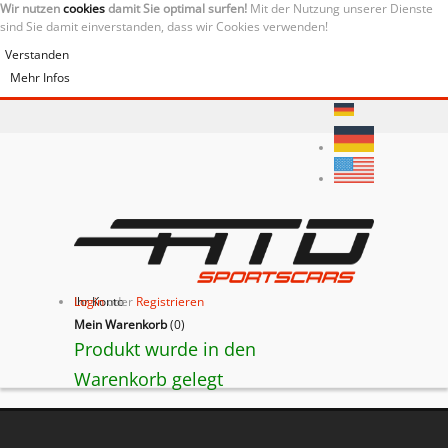
Wir nutzen
cookies
damit Sie optimal surfen!
Mit der Nutzung unserer Dienste
sind Sie damit einverstanden, dass wir Cookies verwenden!
Verstanden
Mehr Infos
Ihr Konto
Login
oder
Registrieren
Mein Warenkorb
(
0
)
Produkt wurde in den
Warenkorb gelegt