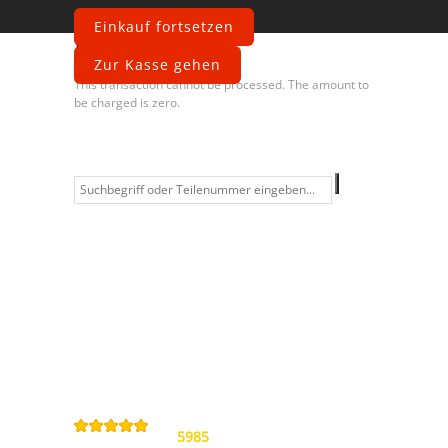
Einkauf fortsetzen
Fehler
Zur Kasse gehen
This transaction cannot be processed. The amount to
be charged is zero.
Information
Kontakt
Allgemeine
Geschäftsbedingungen
Datenschutzerklärung
Widerrufsbelehrung
Impressum
Sitemap
4,9
/
5
von
5985