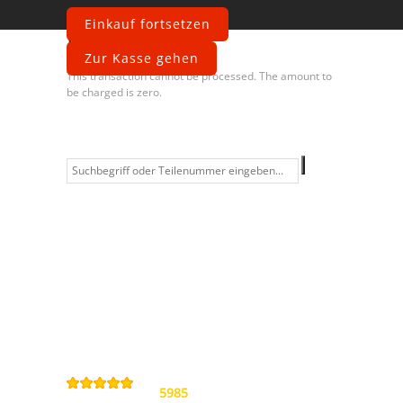
Einkauf fortsetzen
Fehler
Zur Kasse gehen
This transaction cannot be processed. The amount to
be charged is zero.
Information
Kontakt
Allgemeine
Geschäftsbedingungen
Datenschutzerklärung
Widerrufsbelehrung
Impressum
Sitemap
4,9
/
5
von
5985