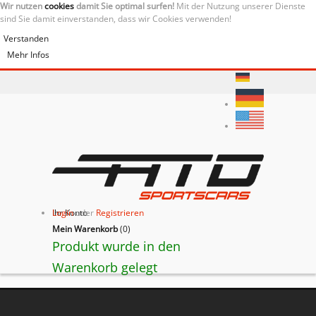
Wir nutzen
cookies
damit Sie optimal surfen!
Mit der Nutzung unserer Dienste
sind Sie damit einverstanden, dass wir Cookies verwenden!
Verstanden
Mehr Infos
Ihr Konto
Login
oder
Registrieren
Mein Warenkorb
(
0
)
Produkt wurde in den
Warenkorb gelegt