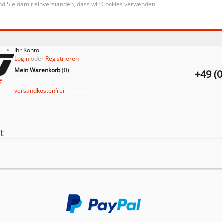
nd Sie damit einverstanden, dass wir Cookies verwenden!
Ihr Konto
Login
oder
Registrieren
Mein Warenkorb
(
0
)
+49 (
Keine Artikel
versandkostenfrei
Versand
t