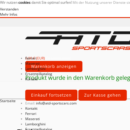
Wir nutzen
cookies
damit Sie optimal surfen!
Mit der Nutzung unserer Dienste si
Verstanden
Mehr Infos
0,00 € (EUR)
Ferrari
Gesamtsumme
Maserati
Warenkorb anzeigen
Lamborghini
Ersatzteilkatalog
Produkt wurde in den Warenkorb geleg
Kontakt
Einkauf fortsetzen
Zur Kasse gehen
Startseite
Email:
info@atd-sportscars.com
Kontakt
Ferrari
Maserati
Lamborghini
Ersatzteilkatalog