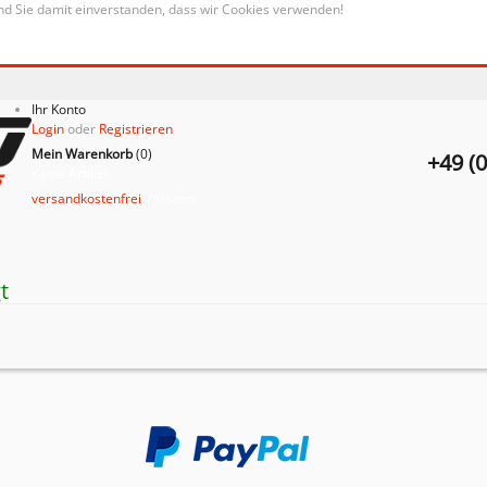
nd Sie damit einverstanden, dass wir Cookies verwenden!
Ihr Konto
Login
oder
Registrieren
Mein Warenkorb
(
0
)
+49 (
Keine Artikel
versandkostenfrei
Versand
t