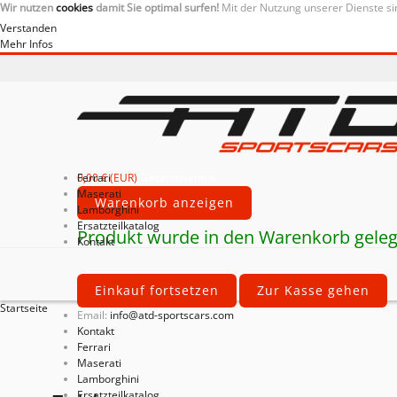
Wir nutzen
cookies
damit Sie optimal surfen!
Mit der Nutzung unserer Dienste si
Verstanden
Mehr Infos
0,00 € (EUR)
Ferrari
Gesamtsumme
Maserati
Warenkorb anzeigen
Lamborghini
Ersatzteilkatalog
Produkt wurde in den Warenkorb geleg
Kontakt
Einkauf fortsetzen
Zur Kasse gehen
Startseite
Email:
info@atd-sportscars.com
Kontakt
Ferrari
Maserati
Lamborghini
Ersatzteilkatalog