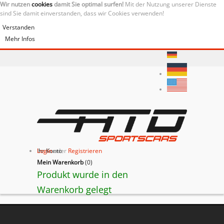
Wir nutzen
cookies
damit Sie optimal surfen!
Mit der Nutzung unserer Dienste
sind Sie damit einverstanden, dass wir Cookies verwenden!
Verstanden
Mehr Infos
Ihr Konto
Login
oder
Registrieren
Mein Warenkorb
(
0
)
Produkt wurde in den
Warenkorb gelegt