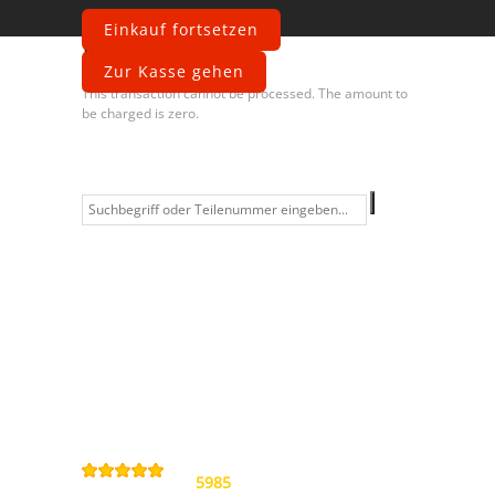
Einkauf fortsetzen
Fehler
Zur Kasse gehen
This transaction cannot be processed. The amount to
be charged is zero.
Information
Kontakt
Allgemeine
Geschäftsbedingungen
Datenschutzerklärung
Widerrufsbelehrung
Impressum
Sitemap
4,9
/
5
von
5985