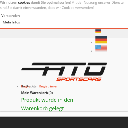
Wir nutzen
cookies
damit Sie optimal surfen!
Mit der Nutzung unserer Dienste
sind Sie damit einverstanden, dass wir Cookies verwenden!
Verstanden
Mehr Infos
Ihr Konto
Login
oder
Registrieren
Mein Warenkorb
(
0
)
Produkt wurde in den
Warenkorb gelegt