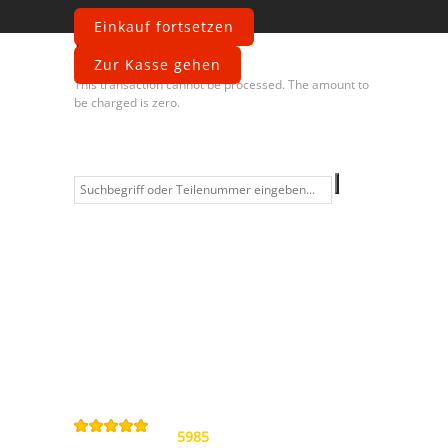
Einkauf fortsetzen
Fehler
Zur Kasse gehen
This transaction cannot be processed. The amount to
be charged is zero.
Information
Kontakt
Allgemeine
Geschäftsbedingungen
Datenschutzerklärung
Widerrufsbelehrung
Impressum
Sitemap
4,9
/
5
von
5985