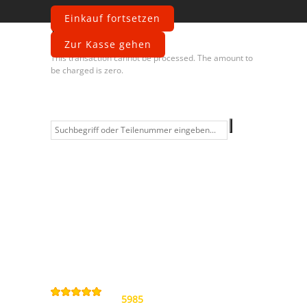
Einkauf fortsetzen
Fehler
Zur Kasse gehen
This transaction cannot be processed. The amount to
be charged is zero.
Information
Kontakt
Allgemeine
Geschäftsbedingungen
Datenschutzerklärung
Widerrufsbelehrung
Impressum
Sitemap
4,9
/
5
von
5985