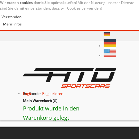
Wir nutzen
cookies
damit Sie optimal surfen!
Mit der Nutzung unserer Dienste
sind Sie damit einverstanden, dass wir Cookies verwenden!
Verstanden
Mehr Infos
Ihr Konto
Login
oder
Registrieren
Mein Warenkorb
(
0
)
Produkt wurde in den
Warenkorb gelegt