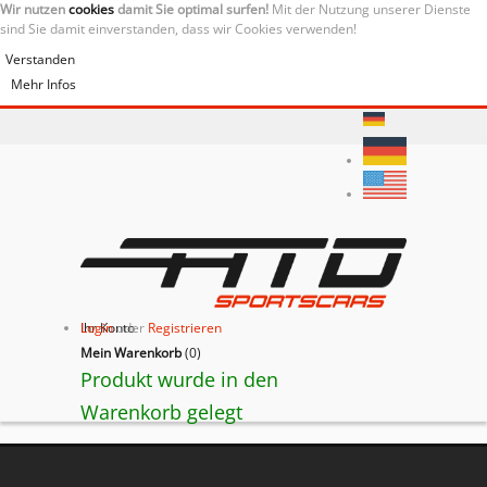
Wir nutzen
cookies
damit Sie optimal surfen!
Mit der Nutzung unserer Dienste
sind Sie damit einverstanden, dass wir Cookies verwenden!
Verstanden
Mehr Infos
Ihr Konto
Login
oder
Registrieren
Mein Warenkorb
(
0
)
Produkt wurde in den
Warenkorb gelegt