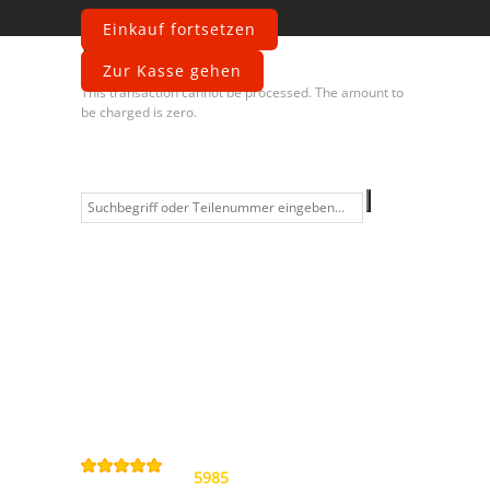
Einkauf fortsetzen
Fehler
Zur Kasse gehen
This transaction cannot be processed. The amount to
be charged is zero.
Information
Kontakt
Allgemeine
Geschäftsbedingungen
Datenschutzerklärung
Widerrufsbelehrung
Impressum
Sitemap
4,9
/
5
von
5985