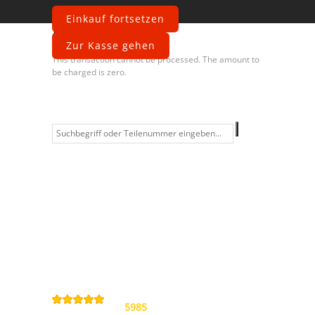
Einkauf fortsetzen
Fehler
Zur Kasse gehen
This transaction cannot be processed. The amount to
be charged is zero.
Information
Kontakt
Allgemeine
Geschäftsbedingungen
Datenschutzerklärung
Widerrufsbelehrung
Impressum
Sitemap
4,9
/
5
von
5985