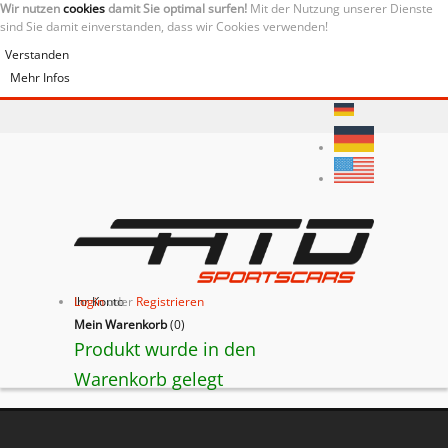
Wir nutzen
cookies
damit Sie optimal surfen!
Mit der Nutzung unserer Dienste
sind Sie damit einverstanden, dass wir Cookies verwenden!
Verstanden
Mehr Infos
Ihr Konto
Login
oder
Registrieren
Mein Warenkorb
(
0
)
Produkt wurde in den
Warenkorb gelegt