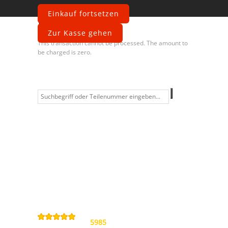
Einkauf fortsetzen
Fehler
Zur Kasse gehen
This transaction cannot be processed. The amount to
be charged is zero.
Information
Kontakt
Allgemeine
Geschäftsbedingungen
Datenschutzerklärung
Widerrufsbelehrung
Impressum
Sitemap
4,9
/
5
von
5985