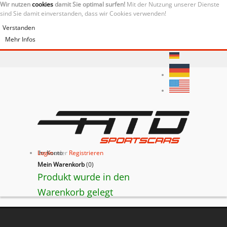
Wir nutzen
cookies
damit Sie optimal surfen!
Mit der Nutzung unserer Dienste
sind Sie damit einverstanden, dass wir Cookies verwenden!
Verstanden
Mehr Infos
Ihr Konto
Login
oder
Registrieren
Mein Warenkorb
(
0
)
Produkt wurde in den
Warenkorb gelegt