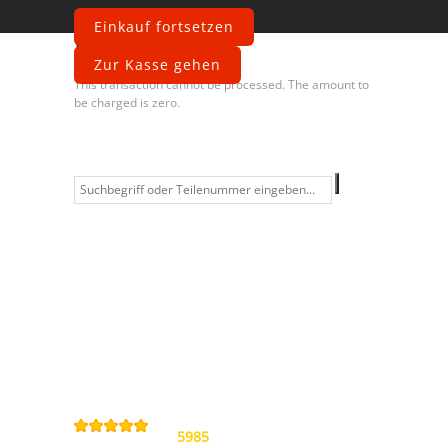
Einkauf fortsetzen
Fehler
Zur Kasse gehen
This transaction cannot be processed. The amount to
be charged is zero.
Information
Kontakt
Allgemeine
Geschäftsbedingungen
Datenschutzerklärung
Widerrufsbelehrung
Impressum
Sitemap
4,9
/
5
von
5985