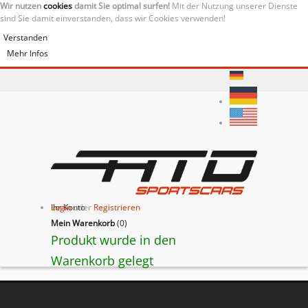
Wir nutzen
cookies
damit Sie optimal surfen!
Mit der Nutzung unserer Dienste
sind Sie damit einverstanden, dass wir Cookies verwenden!
Verstanden
Mehr Infos
Ihr Konto
Login
oder
Registrieren
Mein Warenkorb
(
0
)
Produkt wurde in den
Warenkorb gelegt