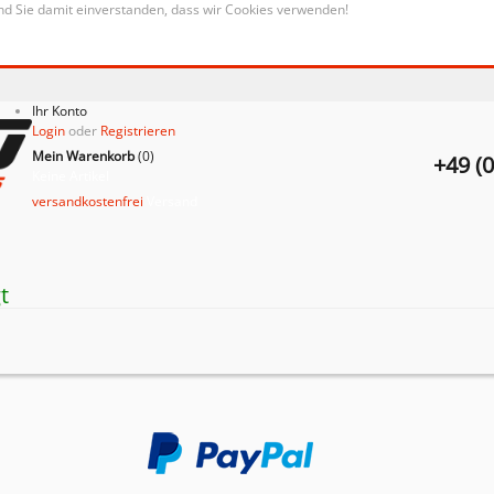
nd Sie damit einverstanden, dass wir Cookies verwenden!
Ihr Konto
Login
oder
Registrieren
Mein Warenkorb
(
0
)
+49 (
Keine Artikel
versandkostenfrei
Versand
t