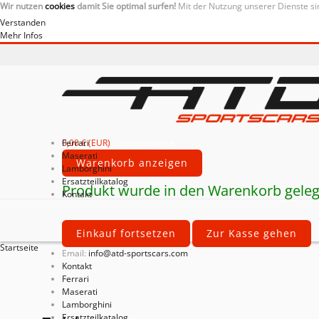
Wir nutzen
cookies
damit Sie optimal surfen!
Mit der Nutzung unserer Dienste si
Verstanden
Mehr Infos
0,00 € (EUR)
Ferrari
Gesamtsumme
Maserati
Warenkorb anzeigen
Lamborghini
Ersatzteilkatalog
Produkt wurde in den Warenkorb geleg
Kontakt
Einkauf fortsetzen
Zur Kasse gehen
Startseite
Email:
info@atd-sportscars.com
Kontakt
Ferrari
Maserati
Lamborghini
Ersatzteilkatalog