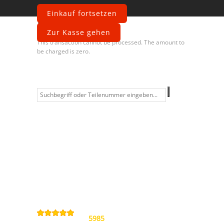
Einkauf fortsetzen
Fehler
Zur Kasse gehen
This transaction cannot be processed. The amount to
be charged is zero.
Information
Kontakt
Allgemeine
Geschäftsbedingungen
Datenschutzerklärung
Widerrufsbelehrung
Impressum
Sitemap
4,9
/
5
von
5985