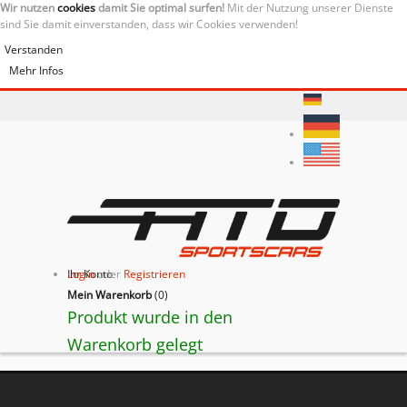
Wir nutzen
cookies
damit Sie optimal surfen!
Mit der Nutzung unserer Dienste
sind Sie damit einverstanden, dass wir Cookies verwenden!
Verstanden
Mehr Infos
Ihr Konto
Login
oder
Registrieren
Mein Warenkorb
(
0
)
Produkt wurde in den
Warenkorb gelegt