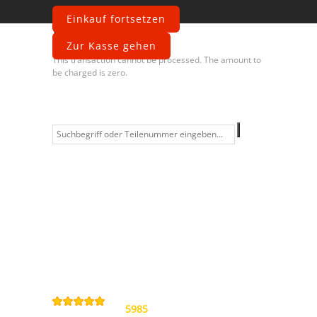
Einkauf fortsetzen
Fehler
Zur Kasse gehen
This transaction cannot be processed. The amount to
be charged is zero.
Information
Kontakt
Allgemeine
Geschäftsbedingungen
Datenschutzerklärung
Widerrufsbelehrung
Impressum
Sitemap
4,9
/
5
von
5985