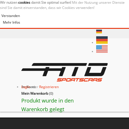
Wir nutzen
cookies
damit Sie optimal surfen!
Mit der Nutzung unserer Dienste
sind Sie damit einverstanden, dass wir Cookies verwenden!
Verstanden
Mehr Infos
Ihr Konto
Login
oder
Registrieren
Mein Warenkorb
(
0
)
Produkt wurde in den
Warenkorb gelegt