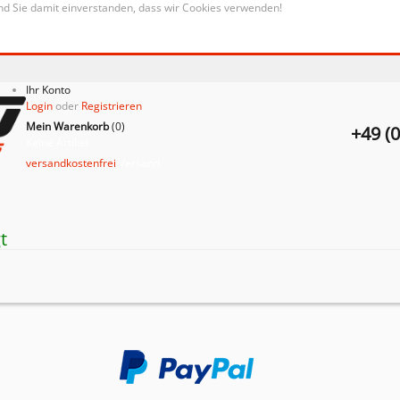
nd Sie damit einverstanden, dass wir Cookies verwenden!
Ihr Konto
Login
oder
Registrieren
Mein Warenkorb
(
0
)
+49 (
Keine Artikel
versandkostenfrei
Versand
t