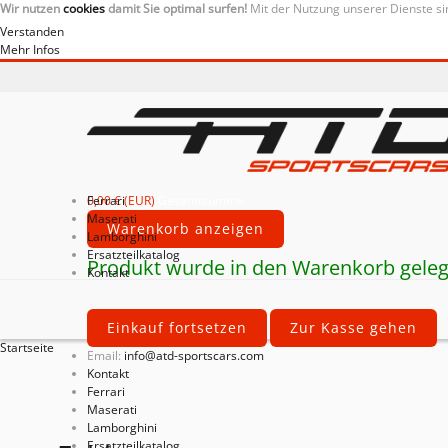
Wir nutzen
cookies
damit Sie optimal surfen!
Mit der Nutzung unserer Dienste si
Verstanden
Mehr Infos
0,00 € (EUR)
Ferrari
Gesamtsumme
Maserati
Warenkorb anzeigen
Lamborghini
Ersatzteilkatalog
Produkt wurde in den Warenkorb geleg
Kontakt
Einkauf fortsetzen
Zur Kasse gehen
Startseite
Email:
info@atd-sportscars.com
Kontakt
Ferrari
Maserati
Lamborghini
Ersatzteilkatalog