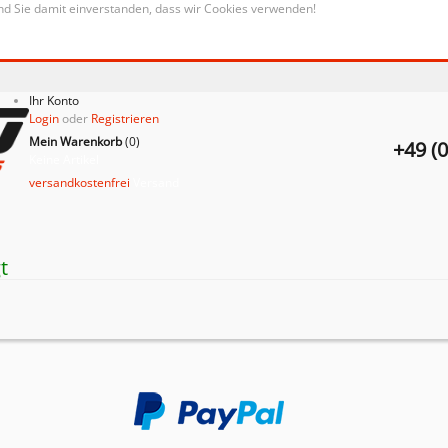
nd Sie damit einverstanden, dass wir Cookies verwenden!
Ihr Konto
Login
oder
Registrieren
Mein Warenkorb
(
0
)
+49 (
Keine Artikel
versandkostenfrei
Versand
t