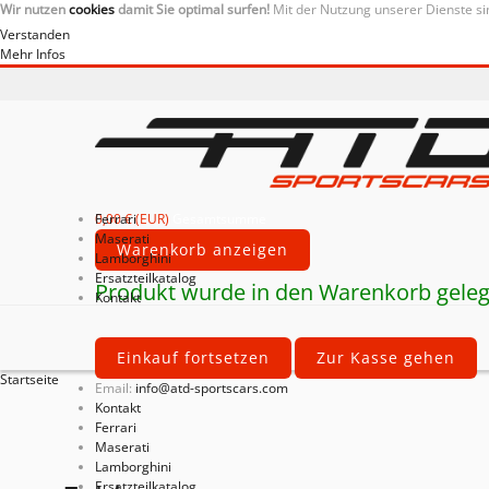
Wir nutzen
cookies
damit Sie optimal surfen!
Mit der Nutzung unserer Dienste si
Verstanden
Mehr Infos
0,00 € (EUR)
Ferrari
Gesamtsumme
Maserati
Warenkorb anzeigen
Lamborghini
Ersatzteilkatalog
Produkt wurde in den Warenkorb geleg
Kontakt
Einkauf fortsetzen
Zur Kasse gehen
Startseite
Email:
info@atd-sportscars.com
Kontakt
Ferrari
Maserati
Lamborghini
Ersatzteilkatalog