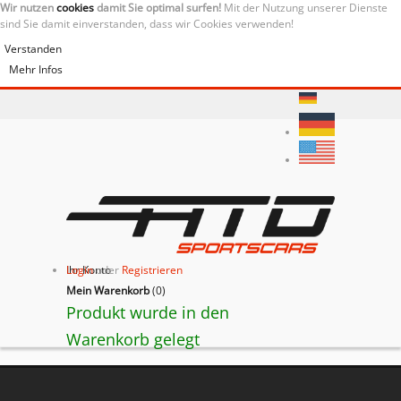
Wir nutzen
cookies
damit Sie optimal surfen!
Mit der Nutzung unserer Dienste
sind Sie damit einverstanden, dass wir Cookies verwenden!
Verstanden
Mehr Infos
Ihr Konto
Login
oder
Registrieren
Mein Warenkorb
(
0
)
Produkt wurde in den
Warenkorb gelegt