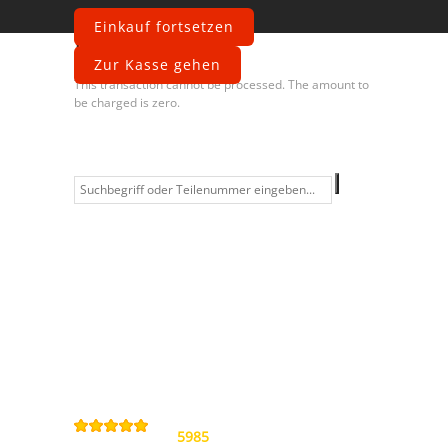
Einkauf fortsetzen
Fehler
Zur Kasse gehen
This transaction cannot be processed. The amount to
be charged is zero.
Information
Kontakt
Allgemeine
Geschäftsbedingungen
Datenschutzerklärung
Widerrufsbelehrung
Impressum
Sitemap
4,9
/
5
von
5985