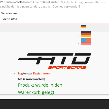
Wir nutzen
cookies
damit Sie optimal surfen!
Mit der Nutzung unserer Dienste
sind Sie damit einverstanden, dass wir Cookies verwenden!
Verstanden
Mehr Infos
Ihr Konto
Login
oder
Registrieren
Mein Warenkorb
(
0
)
Produkt wurde in den
Warenkorb gelegt