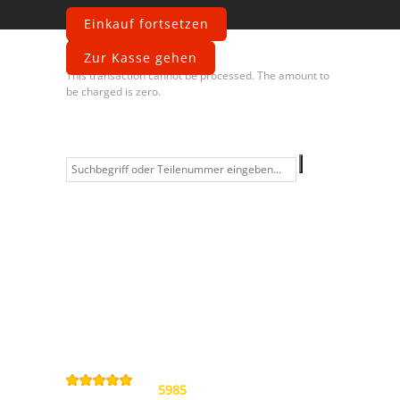
Einkauf fortsetzen
Fehler
Zur Kasse gehen
This transaction cannot be processed. The amount to
be charged is zero.
Information
Kontakt
Allgemeine
Geschäftsbedingungen
Datenschutzerklärung
Widerrufsbelehrung
Impressum
Sitemap
4,9
/
5
von
5985