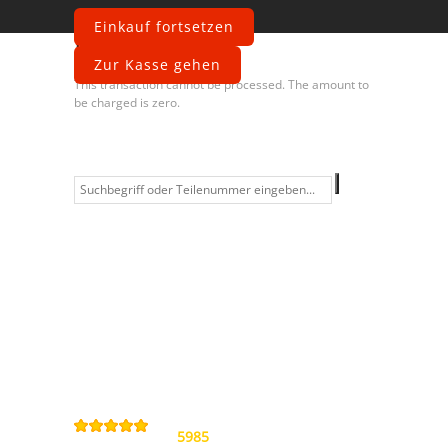
Einkauf fortsetzen
Fehler
Zur Kasse gehen
This transaction cannot be processed. The amount to
be charged is zero.
Information
Kontakt
Allgemeine
Geschäftsbedingungen
Datenschutzerklärung
Widerrufsbelehrung
Impressum
Sitemap
4,9
/
5
von
5985