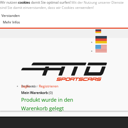
Wir nutzen
cookies
damit Sie optimal surfen!
Mit der Nutzung unserer Dienste
sind Sie damit einverstanden, dass wir Cookies verwenden!
Verstanden
Mehr Infos
Ihr Konto
Login
oder
Registrieren
Mein Warenkorb
(
0
)
Produkt wurde in den
Warenkorb gelegt