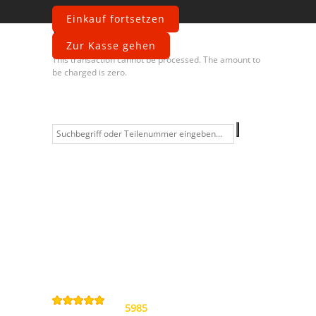
Einkauf fortsetzen
Fehler
Zur Kasse gehen
This transaction cannot be processed. The amount to
be charged is zero.
Information
Kontakt
Allgemeine
Geschäftsbedingungen
Datenschutzerklärung
Widerrufsbelehrung
Impressum
Sitemap
4,9
/
5
von
5985