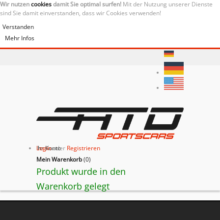
Wir nutzen
cookies
damit Sie optimal surfen!
Mit der Nutzung unserer Dienste
sind Sie damit einverstanden, dass wir Cookies verwenden!
Verstanden
Mehr Infos
Ihr Konto
Login
oder
Registrieren
Mein Warenkorb
(
0
)
Produkt wurde in den
Warenkorb gelegt