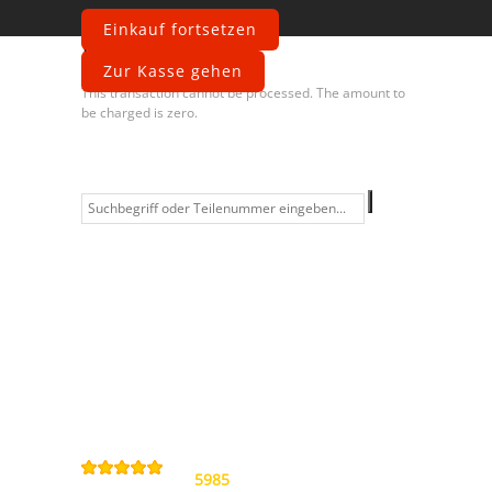
Einkauf fortsetzen
Fehler
Zur Kasse gehen
This transaction cannot be processed. The amount to
be charged is zero.
Information
Kontakt
Allgemeine
Geschäftsbedingungen
Datenschutzerklärung
Widerrufsbelehrung
Impressum
Sitemap
4,9
/
5
von
5985