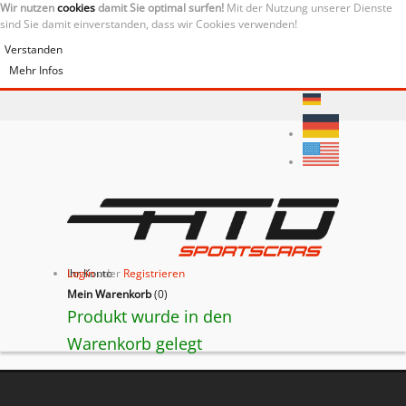
Wir nutzen
cookies
damit Sie optimal surfen!
Mit der Nutzung unserer Dienste
sind Sie damit einverstanden, dass wir Cookies verwenden!
Verstanden
Mehr Infos
Ihr Konto
Login
oder
Registrieren
Mein Warenkorb
(
0
)
Produkt wurde in den
Warenkorb gelegt