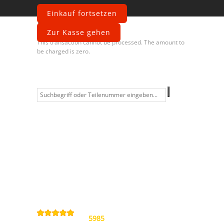
Einkauf fortsetzen
Fehler
Zur Kasse gehen
This transaction cannot be processed. The amount to
be charged is zero.
Information
Kontakt
Allgemeine
Geschäftsbedingungen
Datenschutzerklärung
Widerrufsbelehrung
Impressum
Sitemap
4,9
/
5
von
5985