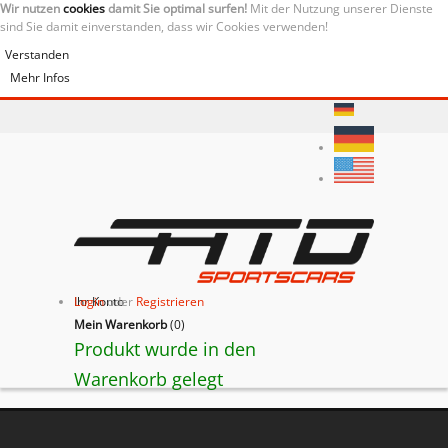
Wir nutzen
cookies
damit Sie optimal surfen!
Mit der Nutzung unserer Dienste
sind Sie damit einverstanden, dass wir Cookies verwenden!
Verstanden
Mehr Infos
Ihr Konto
Login
oder
Registrieren
Mein Warenkorb
(
0
)
Produkt wurde in den
Warenkorb gelegt