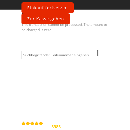
Einkauf fortsetzen
Fehler
Zur Kasse gehen
This transaction cannot be processed. The amount to
be charged is zero.
Information
Kontakt
Allgemeine
Geschäftsbedingungen
Datenschutzerklärung
Widerrufsbelehrung
Impressum
Sitemap
4,9
/
5
von
5985