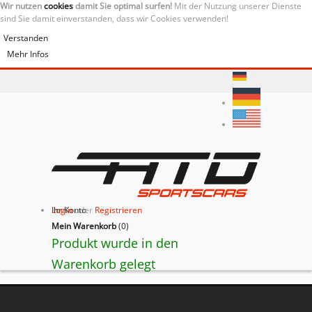
Wir nutzen
cookies
damit Sie optimal surfen!
Mit der Nutzung unserer Dienste
sind Sie damit einverstanden, dass wir Cookies verwenden!
Verstanden
Mehr Infos
Ihr Konto
Login
oder
Registrieren
Mein Warenkorb
(
0
)
Produkt wurde in den
Warenkorb gelegt