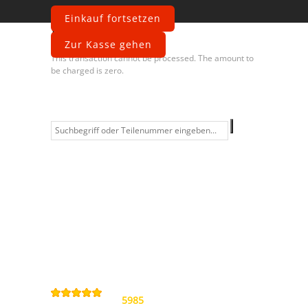
Einkauf fortsetzen
Fehler
Zur Kasse gehen
This transaction cannot be processed. The amount to
be charged is zero.
Information
Kontakt
Allgemeine
Geschäftsbedingungen
Datenschutzerklärung
Widerrufsbelehrung
Impressum
Sitemap
4,9
/
5
von
5985