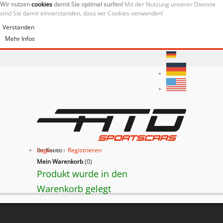
Wir nutzen
cookies
damit Sie optimal surfen!
Mit der Nutzung unserer Dienste
sind Sie damit einverstanden, dass wir Cookies verwenden!
Verstanden
Mehr Infos
Ihr Konto
Login
oder
Registrieren
Mein Warenkorb
(
0
)
Produkt wurde in den
Warenkorb gelegt