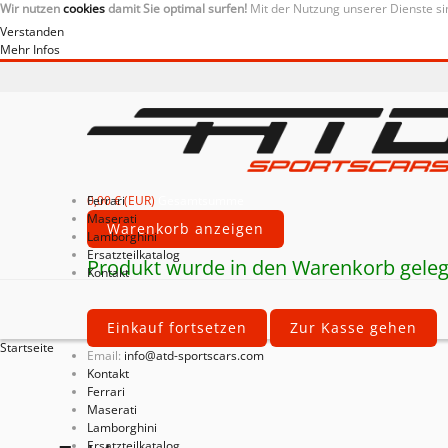
Wir nutzen
cookies
damit Sie optimal surfen!
Mit der Nutzung unserer Dienste si
Verstanden
Mehr Infos
0,00 € (EUR)
Ferrari
Gesamtsumme
Maserati
Warenkorb anzeigen
Lamborghini
Ersatzteilkatalog
Produkt wurde in den Warenkorb geleg
Kontakt
Einkauf fortsetzen
Zur Kasse gehen
Startseite
Email:
info@atd-sportscars.com
Kontakt
Ferrari
Maserati
Lamborghini
Ersatzteilkatalog