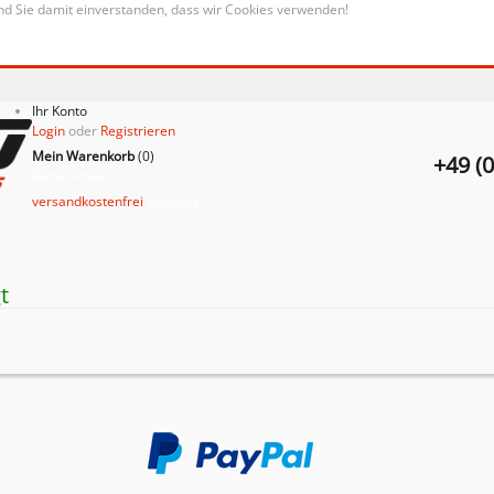
nd Sie damit einverstanden, dass wir Cookies verwenden!
Ihr Konto
Login
oder
Registrieren
Mein Warenkorb
(
0
)
+49 (
Keine Artikel
versandkostenfrei
Versand
t