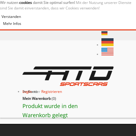
Wir nutzen
cookies
damit Sie optimal surfen!
Mit der Nutzung unserer Dienste
sind Sie damit einverstanden, dass wir Cookies verwenden!
Verstanden
Mehr Infos
Ihr Konto
Login
oder
Registrieren
Mein Warenkorb
(
0
)
Produkt wurde in den
Warenkorb gelegt