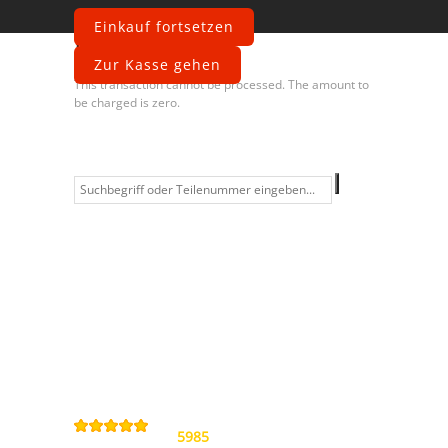
Einkauf fortsetzen
Fehler
Zur Kasse gehen
This transaction cannot be processed. The amount to
be charged is zero.
Information
Kontakt
Allgemeine
Geschäftsbedingungen
Datenschutzerklärung
Widerrufsbelehrung
Impressum
Sitemap
4,9
/
5
von
5985