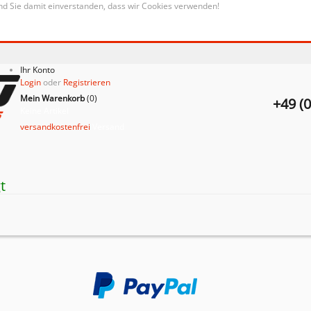
nd Sie damit einverstanden, dass wir Cookies verwenden!
Ihr Konto
Login
oder
Registrieren
Mein Warenkorb
(
0
)
+49 (
Keine Artikel
versandkostenfrei
Versand
t