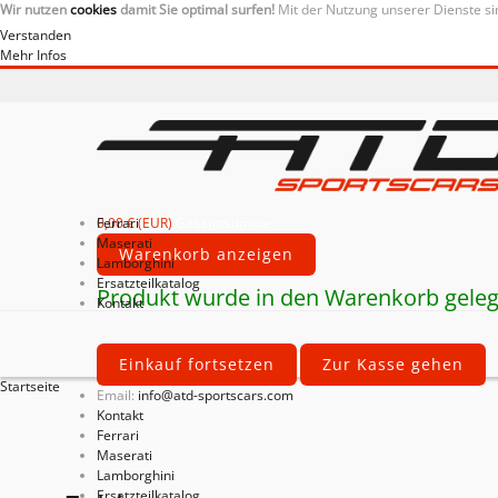
Wir nutzen
cookies
damit Sie optimal surfen!
Mit der Nutzung unserer Dienste si
Verstanden
Mehr Infos
0,00 € (EUR)
Ferrari
Gesamtsumme
Maserati
Warenkorb anzeigen
Lamborghini
Ersatzteilkatalog
Produkt wurde in den Warenkorb geleg
Kontakt
Einkauf fortsetzen
Zur Kasse gehen
Startseite
Email:
info@atd-sportscars.com
Kontakt
Ferrari
Maserati
Lamborghini
Ersatzteilkatalog