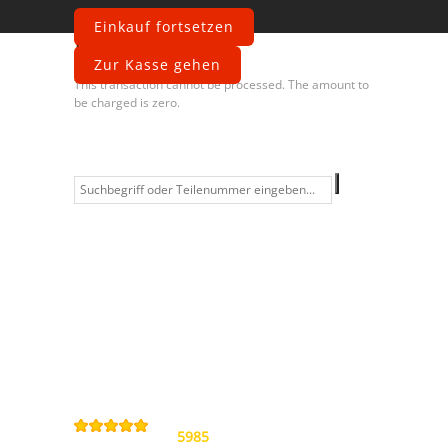
Einkauf fortsetzen
Fehler
Zur Kasse gehen
This transaction cannot be processed. The amount to
be charged is zero.
Information
Kontakt
Allgemeine
Geschäftsbedingungen
Datenschutzerklärung
Widerrufsbelehrung
Impressum
Sitemap
4,9
/
5
von
5985