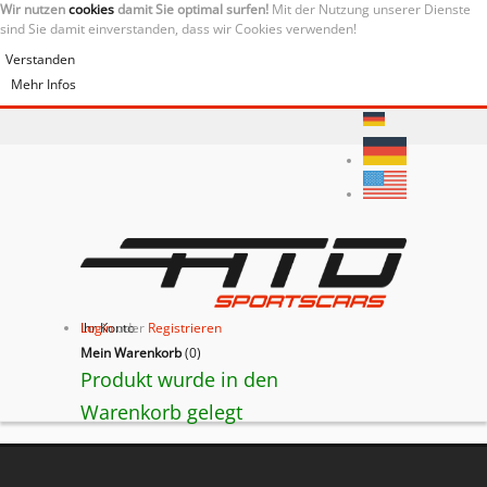
Wir nutzen
cookies
damit Sie optimal surfen!
Mit der Nutzung unserer Dienste
sind Sie damit einverstanden, dass wir Cookies verwenden!
Verstanden
Mehr Infos
Ihr Konto
Login
oder
Registrieren
Mein Warenkorb
(
0
)
Produkt wurde in den
Warenkorb gelegt