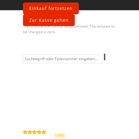
Einkauf fortsetzen
Fehler
Zur Kasse gehen
This transaction cannot be processed. The amount to
be charged is zero.
Information
Kontakt
Allgemeine
Geschäftsbedingungen
Datenschutzerklärung
Widerrufsbelehrung
Impressum
Sitemap
4,9
/
5
von
5985