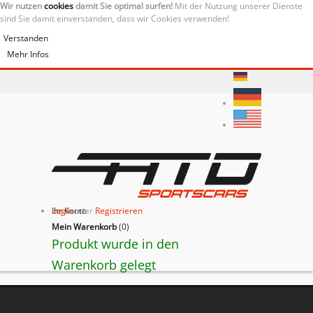
Wir nutzen
cookies
damit Sie optimal surfen!
Mit der Nutzung unserer Dienste
sind Sie damit einverstanden, dass wir Cookies verwenden!
Verstanden
Mehr Infos
Ihr Konto
Login
oder
Registrieren
Mein Warenkorb
(
0
)
Produkt wurde in den
Warenkorb gelegt