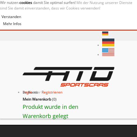
Wir nutzen
cookies
damit Sie optimal surfen!
Mit der Nutzung unserer Dienste
sind Sie damit einverstanden, dass wir Cookies verwenden!
Verstanden
Mehr Infos
Ihr Konto
Login
oder
Registrieren
Mein Warenkorb
(
0
)
Produkt wurde in den
Warenkorb gelegt