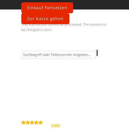
Einkauf fortsetzen
Fehler
Zur Kasse gehen
This transaction cannot be processed. The amount to
be charged is zero.
Information
Kontakt
Allgemeine
Geschäftsbedingungen
Datenschutzerklärung
Widerrufsbelehrung
Impressum
Sitemap
4,9
/
5
von
5985