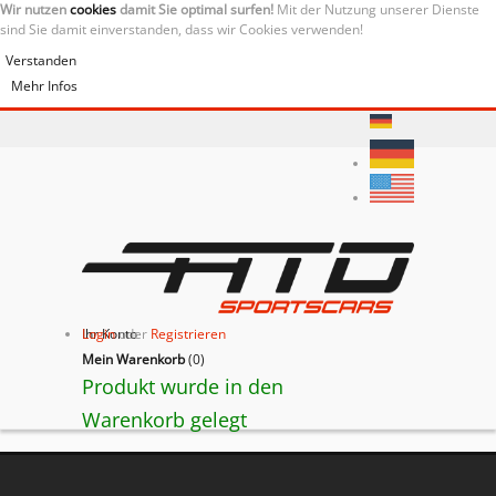
Wir nutzen
cookies
damit Sie optimal surfen!
Mit der Nutzung unserer Dienste
sind Sie damit einverstanden, dass wir Cookies verwenden!
Verstanden
Mehr Infos
Ihr Konto
Login
oder
Registrieren
Mein Warenkorb
(
0
)
Produkt wurde in den
Warenkorb gelegt