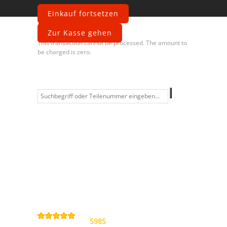
Einkauf fortsetzen
Fehler
Zur Kasse gehen
This transaction cannot be processed. The amount to
be charged is zero.
Information
Kontakt
Allgemeine
Geschäftsbedingungen
Datenschutzerklärung
Widerrufsbelehrung
Impressum
Sitemap
4,9
/
5
von
5985