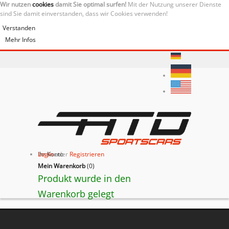
Wir nutzen
cookies
damit Sie optimal surfen!
Mit der Nutzung unserer Dienste
sind Sie damit einverstanden, dass wir Cookies verwenden!
Verstanden
Mehr Infos
Ihr Konto
Login
oder
Registrieren
Mein Warenkorb
(
0
)
Produkt wurde in den
Warenkorb gelegt