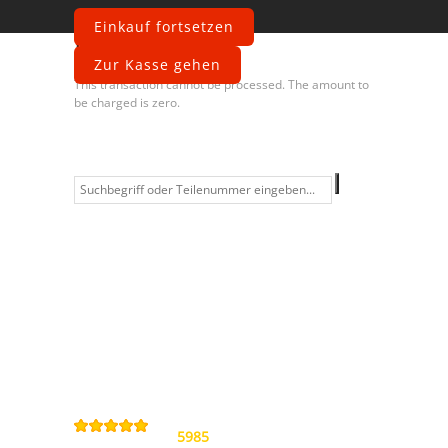
Einkauf fortsetzen
Fehler
Zur Kasse gehen
This transaction cannot be processed. The amount to
be charged is zero.
Information
Kontakt
Allgemeine
Geschäftsbedingungen
Datenschutzerklärung
Widerrufsbelehrung
Impressum
Sitemap
4,9
/
5
von
5985