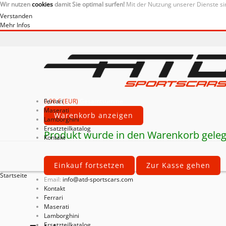
Wir nutzen
cookies
damit Sie optimal surfen!
Mit der Nutzung unserer Dienste si
Verstanden
Mehr Infos
0,00 € (EUR)
Ferrari
Gesamtsumme
Maserati
Warenkorb anzeigen
Lamborghini
Ersatzteilkatalog
Produkt wurde in den Warenkorb geleg
Kontakt
Einkauf fortsetzen
Zur Kasse gehen
Startseite
Email:
info@atd-sportscars.com
Kontakt
Ferrari
Maserati
Lamborghini
Ersatzteilkatalog