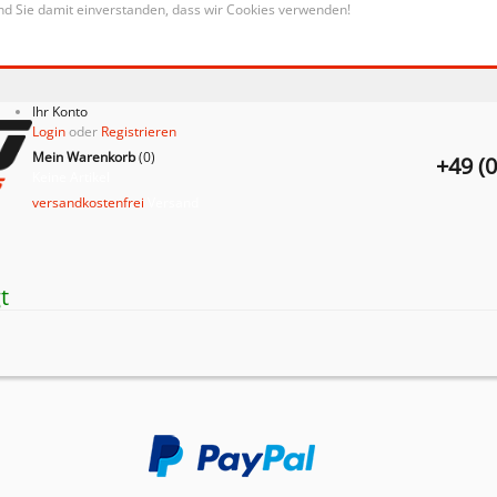
nd Sie damit einverstanden, dass wir Cookies verwenden!
Ihr Konto
Login
oder
Registrieren
Mein Warenkorb
(
0
)
+49 (
Keine Artikel
versandkostenfrei
Versand
t