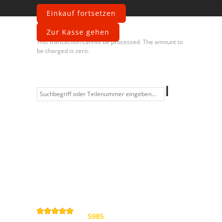
Einkauf fortsetzen
Fehler
Zur Kasse gehen
This transaction cannot be processed. The amount to
be charged is zero.
Information
Kontakt
Allgemeine
Geschäftsbedingungen
Datenschutzerklärung
Widerrufsbelehrung
Impressum
Sitemap
4,9
/
5
von
5985