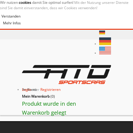
Wir nutzen
cookies
damit Sie optimal surfen!
Mit der Nutzung unserer Dienste
sind Sie damit einverstanden, dass wir Cookies verwenden!
Verstanden
Mehr Infos
Ihr Konto
Login
oder
Registrieren
Mein Warenkorb
(
0
)
Produkt wurde in den
Warenkorb gelegt