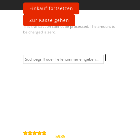
Einkauf fortsetzen
Fehler
Zur Kasse gehen
This transaction cannot be processed. The amount to
be charged is zero.
Information
Kontakt
Allgemeine
Geschäftsbedingungen
Datenschutzerklärung
Widerrufsbelehrung
Impressum
Sitemap
4,9
/
5
von
5985