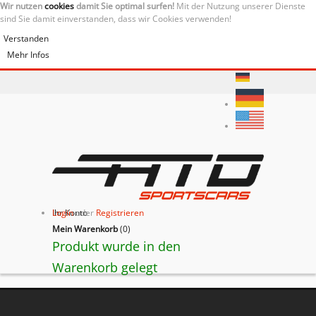
Wir nutzen
cookies
damit Sie optimal surfen!
Mit der Nutzung unserer Dienste
sind Sie damit einverstanden, dass wir Cookies verwenden!
Verstanden
Mehr Infos
Ihr Konto
Login
oder
Registrieren
Mein Warenkorb
(
0
)
Produkt wurde in den
Warenkorb gelegt