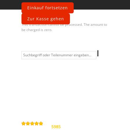
Einkauf fortsetzen
Fehler
Zur Kasse gehen
This transaction cannot be processed. The amount to
be charged is zero.
Information
Kontakt
Allgemeine
Geschäftsbedingungen
Datenschutzerklärung
Widerrufsbelehrung
Impressum
Sitemap
4,9
/
5
von
5985