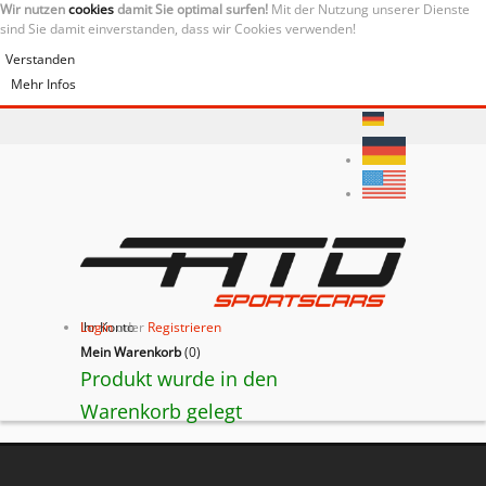
Wir nutzen
cookies
damit Sie optimal surfen!
Mit der Nutzung unserer Dienste
sind Sie damit einverstanden, dass wir Cookies verwenden!
Verstanden
Mehr Infos
Ihr Konto
Login
oder
Registrieren
Mein Warenkorb
(
0
)
Produkt wurde in den
Warenkorb gelegt