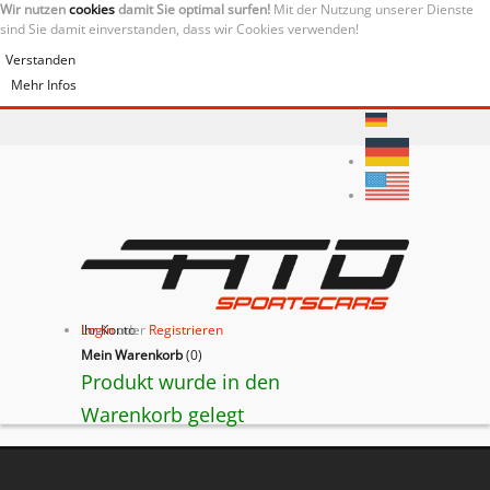
Wir nutzen
cookies
damit Sie optimal surfen!
Mit der Nutzung unserer Dienste
sind Sie damit einverstanden, dass wir Cookies verwenden!
Verstanden
Mehr Infos
Ihr Konto
Login
oder
Registrieren
Mein Warenkorb
(
0
)
Produkt wurde in den
Warenkorb gelegt