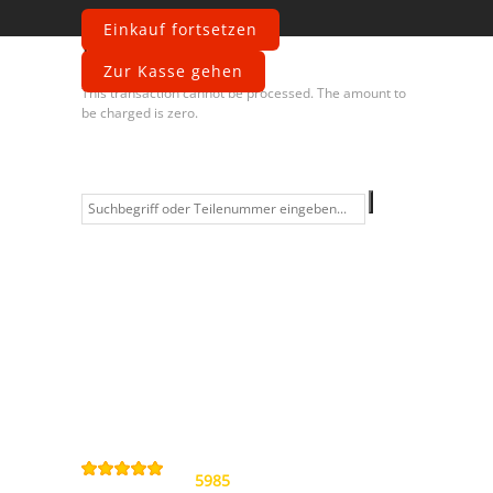
Einkauf fortsetzen
Fehler
Zur Kasse gehen
This transaction cannot be processed. The amount to
be charged is zero.
Information
Kontakt
Allgemeine
Geschäftsbedingungen
Datenschutzerklärung
Widerrufsbelehrung
Impressum
Sitemap
4,9
/
5
von
5985