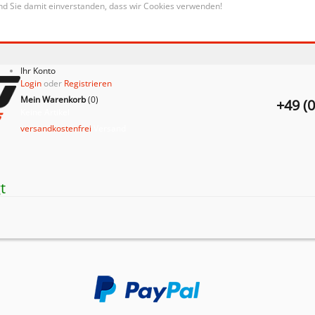
nd Sie damit einverstanden, dass wir Cookies verwenden!
Ihr Konto
Login
oder
Registrieren
Mein Warenkorb
(
0
)
+49 (
Keine Artikel
versandkostenfrei
Versand
t