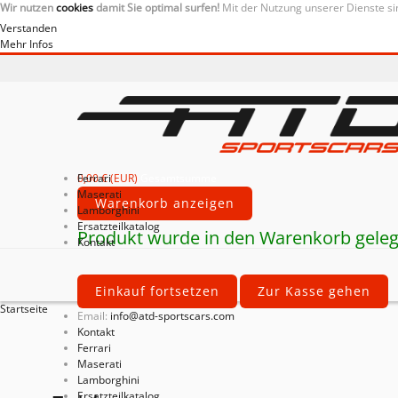
Wir nutzen
cookies
damit Sie optimal surfen!
Mit der Nutzung unserer Dienste si
Verstanden
Mehr Infos
0,00 € (EUR)
Ferrari
Gesamtsumme
Maserati
Warenkorb anzeigen
Lamborghini
Ersatzteilkatalog
Produkt wurde in den Warenkorb geleg
Kontakt
Einkauf fortsetzen
Zur Kasse gehen
Startseite
Email:
info@atd-sportscars.com
Kontakt
Ferrari
Maserati
Lamborghini
Ersatzteilkatalog