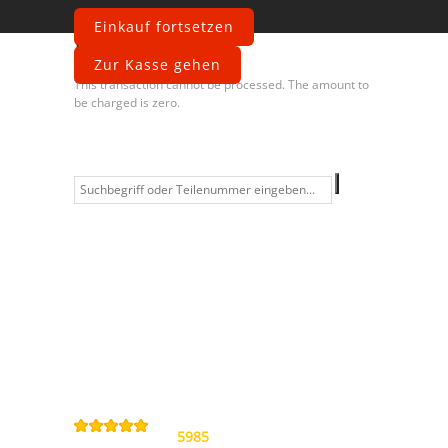
Einkauf fortsetzen
Fehler
Zur Kasse gehen
This transaction cannot be processed. The amount to
be charged is zero.
Information
Kontakt
Allgemeine
Geschäftsbedingungen
Datenschutzerklärung
Widerrufsbelehrung
Impressum
Sitemap
4,9
/
5
von
5985