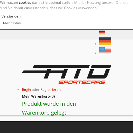
Wir nutzen
cookies
damit Sie optimal surfen!
Mit der Nutzung unserer Dienste
sind Sie damit einverstanden, dass wir Cookies verwenden!
Verstanden
Mehr Infos
Ihr Konto
Login
oder
Registrieren
Mein Warenkorb
(
0
)
Produkt wurde in den
Warenkorb gelegt