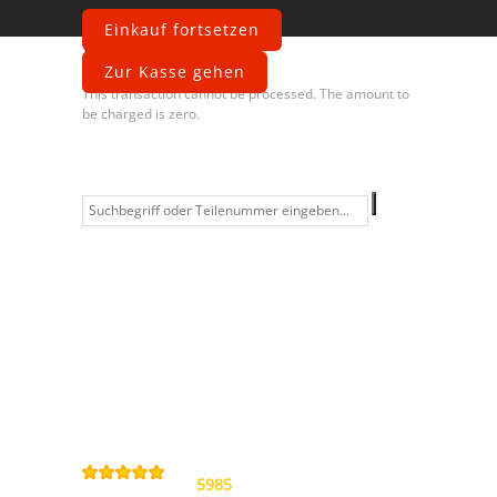
Einkauf fortsetzen
Fehler
Zur Kasse gehen
This transaction cannot be processed. The amount to
be charged is zero.
Information
Kontakt
Allgemeine
Geschäftsbedingungen
Datenschutzerklärung
Widerrufsbelehrung
Impressum
Sitemap
4,9
/
5
von
5985