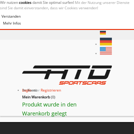
Wir nutzen
cookies
damit Sie optimal surfen!
Mit der Nutzung unserer Dienste
sind Sie damit einverstanden, dass wir Cookies verwenden!
Verstanden
Mehr Infos
Ihr Konto
Login
oder
Registrieren
Mein Warenkorb
(
0
)
Produkt wurde in den
Warenkorb gelegt