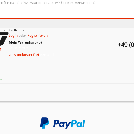
nd Sie damit einverstanden, dass wir Cookies verwenden!
Ihr Konto
Login
oder
Registrieren
Mein Warenkorb
(
0
)
+49 (
Keine Artikel
versandkostenfrei
Versand
t