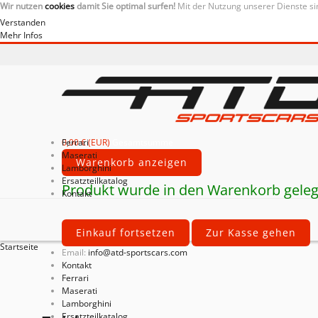
Wir nutzen
cookies
damit Sie optimal surfen!
Mit der Nutzung unserer Dienste si
Verstanden
Mehr Infos
0,00 € (EUR)
Ferrari
Gesamtsumme
Maserati
Warenkorb anzeigen
Lamborghini
Ersatzteilkatalog
Produkt wurde in den Warenkorb geleg
Kontakt
Einkauf fortsetzen
Zur Kasse gehen
Startseite
Email:
info@atd-sportscars.com
Kontakt
Ferrari
Maserati
Lamborghini
Ersatzteilkatalog