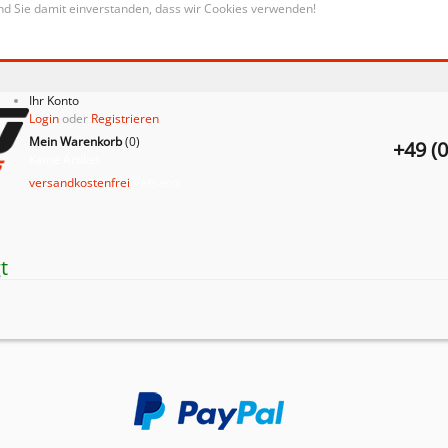
nd Sie damit einverstanden, dass wir Cookies verwenden!
Ihr Konto
Login
oder
Registrieren
Mein Warenkorb
(
0
)
+49 (
Keine Artikel
versandkostenfrei
Versand
t