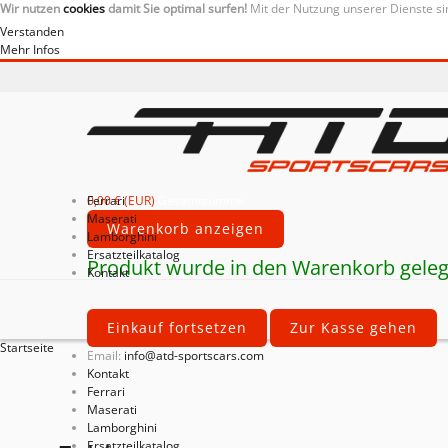
Wir nutzen
cookies
damit Sie optimal surfen!
Mit der Nutzung unserer Dienste si
Verstanden
Mehr Infos
0,00 € (EUR)
Ferrari
Gesamtsumme
Maserati
Warenkorb anzeigen
Lamborghini
Ersatzteilkatalog
Produkt wurde in den Warenkorb geleg
Kontakt
Einkauf fortsetzen
Zur Kasse gehen
Startseite
Email:
info@atd-sportscars.com
Kontakt
Ferrari
Maserati
Lamborghini
Ersatzteilkatalog